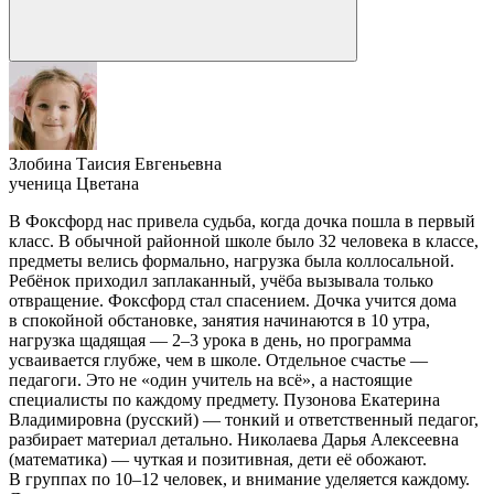
Злобина Таисия Евгеньевна
ученица Цветана
у
В Фоксфорд нас привела судьба, когда дочка пошла в первый
Д
класс. В обычной районной школе было 32 человека в классе,
у
предметы велись формально, нагрузка была коллосальной.
п
Ребёнок приходил заплаканный, учёба вызывала только
п
отвращение. Фоксфорд стал спасением. Дочка учится дома
с
в спокойной обстановке, занятия начинаются в 10 утра,
п
нагрузка щадящая — 2–3 урока в день, но программа
о
усваивается глубже, чем в школе. Отдельное счастье —
з
педагоги. Это не «один учитель на всё», а настоящие
к
специалисты по каждому предмету. Пузонова Екатерина
и
Владимировна (русский) — тонкий и ответственный педагог,
п
разбирает материал детально. Николаева Дарья Алексеевна
м
(математика) — чуткая и позитивная, дети её обожают.
с
В группах по 10–12 человек, и внимание уделяется каждому.
и