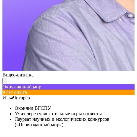
Видео-визитка
В
Окружающий мир
Р
9 лет опыта
1
Илья
Чигарёв
Е
Окончил ВГСПУ
Учит через увлекательные игры и квесты
Лауреат научных и экологических конкурсов
(«Первозданный мир»)